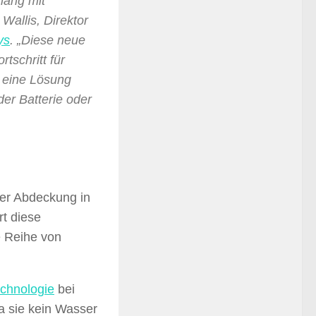
hang mit
Wallis, Direktor
ys
. „Diese neue
tschritt für
f eine Lösung
er Batterie oder
her Abdeckung in
t diese
e Reihe von
echnologie
bei
da sie kein Wasser