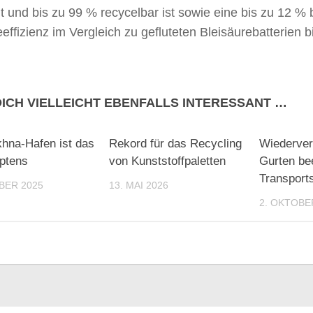
t und bis zu 99 % recycelbar ist sowie eine bis zu 12 %
effizienz im Vergleich zu gefluteten Bleisäurebatterien bi
DICH VIELLEICHT EBENFALLS INTERESSANT …
hna-Hafen ist das
Rekord für das Recycling
Wiederve
ptens
von Kunststoffpaletten
Gurten bee
Transports
BER 2025
13. MAI 2026
2. OKTOBE