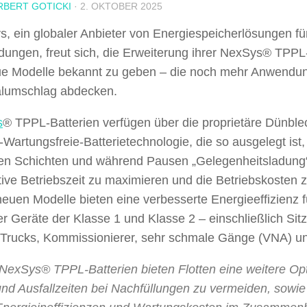
RBERT GOTICKI
·
2. OKTOBER 2025
, ein globaler Anbieter von Energiespeicherlösungen für 
ungen, freut sich, die Erweiterung ihrer NexSys® TPPL-
e Modelle bekannt zu geben – die noch mehr Anwendu
alumschlag abdecken.
s
® TPPL-Batterien verfügen über die proprietäre Dünble
Wartungsfreie-Batterietechnologie, die so ausgelegt ist,
en Schichten und während Pausen „Gelegenheitsladung“ 
ive Betriebszeit zu maximieren und die Betriebskosten 
euen Modelle bieten eine verbesserte Energieeffizienz f
er Geräte der Klasse 1 und Klasse 2 – einschließlich Sit
Trucks, Kommissionierer, sehr schmale Gänge (VNA) u
„NexSys® TPPL-Batterien bieten Flotten eine weitere Op
und Ausfallzeiten bei Nachfüllungen zu vermeiden, sowie