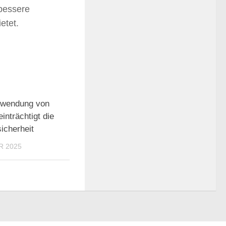
 bessere
etet.
rwendung von
inträchtigt die
icherheit
R 2025