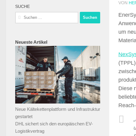
VON
HE
SUCHE
EnerSys
Suchen
nach:
Anwend
um neu
Materi
Neueste Artikel
NexSy
(TPPL)-
zwisch
produkt
Diese n
beliebt
Reach-
Neue Kältekettenplattform und Infrastruktur
gestartet
DHL sichert sich den europäischen EV-
Logistikvertrag