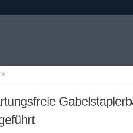
IK
tungsfreie Gabelstaplerb
geführt