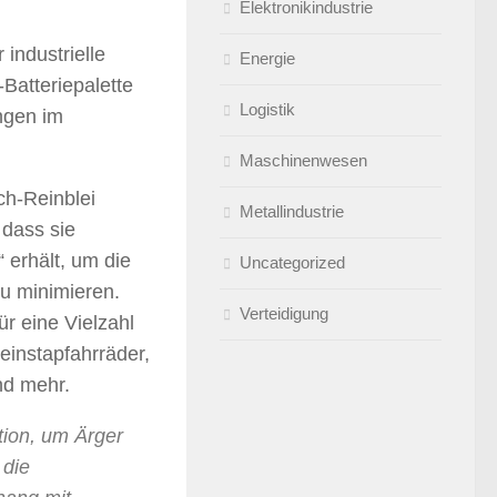
Elektronikindustrie
industrielle
Energie
Batteriepalette
Logistik
ngen im
Maschinenwesen
ch-Reinblei
Metallindustrie
 dass sie
erhält, um die
Uncategorized
zu minimieren.
Verteidigung
ür eine Vielzahl
zeinstapfahrräder,
nd mehr.
tion, um Ärger
 die