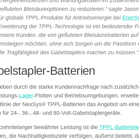
Energieineffizienzen und Wartungskosten im Zusammen
efluteten Bleisäureoptionen zu reduzieren.“ sagte Jason 
für globale TPPL-Produkte für Antriebsenergie bei
EnerS
Erweiterung der TPPL-Technologie ist ein bedeutender For
unsere Kunden, die von gefluteten Bleisäurebatterien au
umsteigen möchten, ohne sich Sorgen um die Passform d
die Tragfähigkeit des Gabelstaplers machen zu müssen.“
elstapler-Batterien
ieben durch die starke Kundennachfrage nach zusätzlic
istungs-
Lager
-Flotten und Betriebsumgebungen, erweiter
tlinie der NexSys® TPPL-Batterien das Angebot um ein
für 24-, 36-, 48- und 80-Volt-Gabelstaplergeräte.
rzehntelanger bewährter Leistung ist die
TPPL-Batteriet
en, die Nachhaltigkeitsziele verfolgen, äußerst beliebt, 