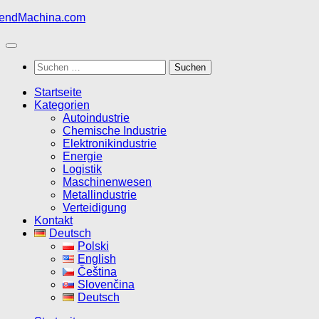
Zum
Inhalt
springen
Suchen
nach:
Startseite
Kategorien
Autoindustrie
Chemische Industrie
Elektronikindustrie
Energie
Logistik
Maschinenwesen
Metallindustrie
Verteidigung
Kontakt
Deutsch
Polski
English
Čeština
Slovenčina
Deutsch