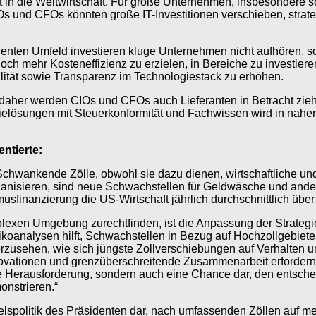
t in die Weltwirtschaft. Für große Unternehmen, insbesondere s
IOs und CFOs könnten große IT-Investitionen verschieben, strat
ulenten Umfeld investieren kluge Unternehmen nicht aufhören, s
ch mehr Kosteneffizienz zu erzielen, in Bereiche zu investieren
lität sowie Transparenz im Technologiestack zu erhöhen.
, daher werden CIOs und CFOs auch Lieferanten in Betracht zie
elösungen mit Steuerkonformität und Fachwissen wird in naher Z
ntierte:
 Schwankende Zölle, obwohl sie dazu dienen, wirtschaftliche und
rganisieren, sind neue Schwachstellen für Geldwäsche und and
sfinanzierung die US-Wirtschaft jährlich durchschnittlich über 
plexen Umgebung zurechtfinden, ist die Anpassung der Strategi
sikoanalysen hilft, Schwachstellen in Bezug auf Hochzollgebiete 
rzusehen, wie sich jüngste Zollverschiebungen auf Verhalte
novationen und grenzüberschreitende Zusammenarbeit erforde
ne Herausforderung, sondern auch eine Chance dar, den entsche
nstrieren.“
delspolitik des Präsidenten dar, nach umfassenden Zöllen auf m