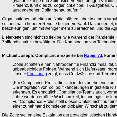
„Handelskriege und Zollunsicherheiten bringen Volatilitä
Präsenz, führt dies zu Zögerlichkeit bei IT-Ausgaben. C
ausgegebenen Dollar genau prüfen.“
Organisationen arbeiten an Notfallplänen, aber in einem turb
suchen nach höherer Rendite bei jedem Kauf. Das bedeutet, no
beschleunigen, um mit weniger mehr zu erreichen, und die Agi
Lieferketten sind nicht so flexibel wie während der Pandemie
Zolllandschaft zu bewältigen. Die Kombination von Technologi
Michael Joseph, Compliance-Experte bei
Napier AI
, komme
„Zölle schaffen einen Nährboden für Finanzkriminalität.
unbeabsichtigte Folgen. Während sich Lieferketten reo
Unsere
Forschung
zeigt, dass Geldwäsche und Terrorismu
„Für Compliance-Profis, die sich in der zunehmend kom
Die Integration von Zollpolitikänderungen in gezielte Ri
erkennen. Es ermöglicht Compliance-Teams auch, vorhe
Jahre werden erhöhte Wachsamkeit, technologische In
Für Compliance-Profis stellt dieses Umfeld nicht nur ei
einer zunehmend komplexen globalen Wirtschaft zu demo
Die Zölle stellen eine Eskalation der protektionistischen Han