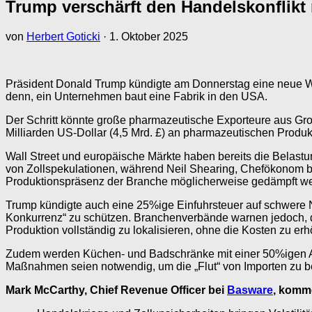
Trump verschärft den Handelskonflikt
von
Herbert Goticki
·
1. Oktober 2025
Präsident Donald Trump kündigte am Donnerstag eine neue We
denn, ein Unternehmen baut eine Fabrik in den USA.
Der Schritt könnte große pharmazeutische Exporteure aus Großb
Milliarden US-Dollar (4,5 Mrd. £) an pharmazeutischen Produk
Wall Street und europäische Märkte haben bereits die Belastu
von Zollspekulationen, während Neil Shearing, Chefökonom b
Produktionspräsenz der Branche möglicherweise gedämpft w
Trump kündigte auch eine 25%ige Einfuhrsteuer auf schwere Nu
Konkurrenz“ zu schützen. Branchenverbände warnen jedoch, d
Produktion vollständig zu lokalisieren, ohne die Kosten zu er
Zudem werden Küchen- und Badschränke mit einer 50%igen Ab
Maßnahmen seien notwendig, um die „Flut“ von Importen zu b
Mark McCarthy, Chief Revenue Officer bei
Basware
, komme