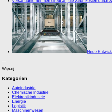
Versandunternehmen strebt an, die Stromkosten durch S
Neue Entwickl
Więcej
Kategorien
Autoindustrie
Chemische Industrie
Elektronikindustrie
Energie
Logistik
Maschinenwesen