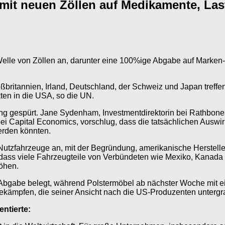
 mit neuen Zöllen auf Medikamente, L
lle von Zöllen an, darunter eine 100%ige Abgabe auf Marken-
ritannien, Irland, Deutschland, der Schweiz und Japan treffen. 
ten in die USA, so die UN.
ng gespürt. Jane Sydenham, Investmentdirektorin bei Rathbones
ei Capital Economics, vorschlug, dass die tatsächlichen Aus
erden könnten.
tzfahrzeuge an, mit der Begründung, amerikanische Hersteller 
ass viele Fahrzeugteile von Verbündeten wie Mexiko, Kanada 
höhen.
gabe belegt, während Polstermöbel ab nächster Woche mit ein
ekämpfen, die seiner Ansicht nach die US-Produzenten untergr
ntierte: