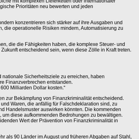
olche mit komplexen Lieferketten oder internationaler
egische Prioritäten neu bewerten und jeden
ondern konzentrieren sich stärker auf ihre Ausgaben und
, die operationelle Risiken mindern, Automatisierung zu
hen, die die Fähigkeiten haben, die komplexe Steuer- und
ukunft entscheidend sein, wenn diese Zölle in Kraft treten.
 nationale Sicherheitsziele zu erreichen, haben
ere Finanzverbrechen entstanden.
600 Milliarden Dollar kosten.“
en zur Bekämpfung von Finanzkriminalität entscheidend.
und Waren, die anfällig für Falschdeklaration sind, zu
n und Handelsmuster auswirken könnten. Die kommenden
rn, um diese aufkommenden Bedrohungen zu bewältigen.
idenden Wert der Prävention von Finanzkriminalität in
ehr als 90 Länder im August und früheren Abgaben auf Stahl,