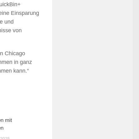
QuickBin+
 eine Einsparung
le und
nisse von
in Chicago
ehmen in ganz
mmen kann.“
en mit
en
 2025