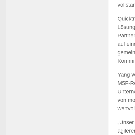
vollstä
Quicktr
Lösunge
Partne
auf ein
gemein
Kommis
Yang W
M5F-Ro
Unterne
von mon
wertvol
„Unser 
agilere