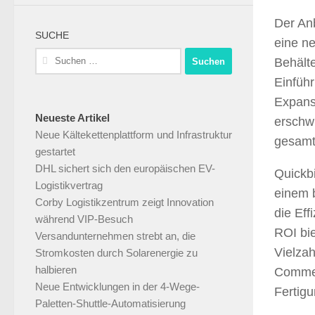
Der Anb
SUCHE
eine ne
Suchen
Behälte
nach:
Einfüh
Expans
Neueste Artikel
erschw
Neue Kältekettenplattform und Infrastruktur
gesamt
gestartet
DHL sichert sich den europäischen EV-
Quickbi
Logistikvertrag
einem 
Corby Logistikzentrum zeigt Innovation
die Eff
während VIP-Besuch
ROI bie
Versandunternehmen strebt an, die
Vielza
Stromkosten durch Solarenergie zu
halbieren
Commer
Neue Entwicklungen in der 4-Wege-
Fertigu
Paletten-Shuttle-Automatisierung