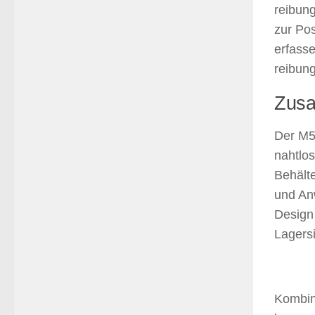
reibun
zur Pos
erfass
reibung
Zusa
Der M5F
nahtlos
Behälte
und An
Design 
Lagersi
Kombini