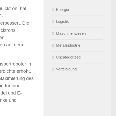
uicktron, hat
Energie
F-
Logistik
erbessert. Die
icktrons
Maschinenwesen
en,
den auf dem
Metallindustrie
Uncategorized
nsportroboter in
Verteidigung
rdichte erhöht,
 Maximierung des
g für eine
del und E-
änke und