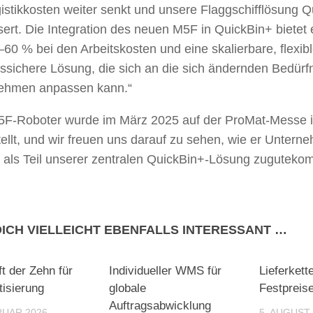
gistikkosten weiter senkt und unsere Flaggschifflösung 
ert. Die Integration des neuen M5F in QuickBin+ bietet
60 % bei den Arbeitskosten und eine skalierbare, flexib
ssichere Lösung, die sich an die sich ändernden Bedürf
ehmen anpassen kann.“
5F-Roboter wurde im März 2025 auf der ProMat-Messe 
ellt, und wir freuen uns darauf zu sehen, wie er Untern
 als Teil unserer zentralen QuickBin+-Lösung zuguteko
DICH VIELLEICHT EBENFALLS INTERESSANT …
ft der Zehn für
Individueller WMS für
Lieferkett
isierung
globale
Festpreis
Auftragsabwicklung
RUAR 2026
5. AUGUST