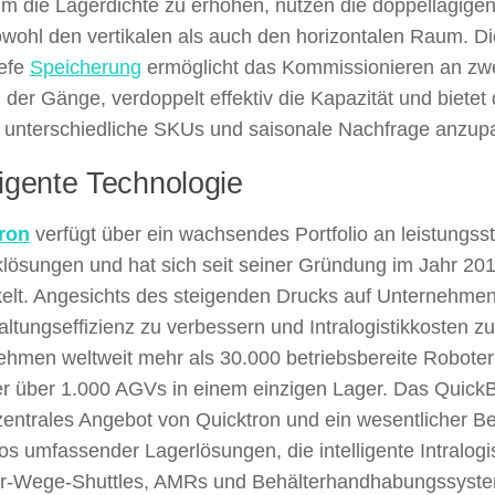
um die Lagerdichte zu erhöhen, nutzen die doppellagige
wohl den vertikalen als auch den horizontalen Raum. Di
iefe
Speicherung
ermöglicht das Kommissionieren an zwe
 der Gänge, verdoppelt effektiv die Kapazität und bietet di
n unterschiedliche SKUs und saisonale Nachfrage anzup
ligente Technologie
ron
verfügt über ein wachsendes Portfolio an leistungss
klösungen und hat sich seit seiner Gründung im Jahr 201
kelt. Angesichts des steigenden Drucks auf Unternehmen
ltungseffizienz zu verbessern und Intralogistikkosten z
ehmen weltweit mehr als 30.000 betriebsbereite Roboter
er über 1.000 AGVs in einem einzigen Lager. Das Quick
 zentrales Angebot von Quicktron und ein wesentlicher Be
ios umfassender Lagerlösungen, die intelligente Intralogi
er-Wege-Shuttles, AMRs und Behälterhandhabungssyste