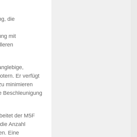
g, die
ung mit
lleren
langlebige,
tern. Er verfügt
 zu minimieren
e Beschleunigung
beitet der M5F
 die Anzahl
en. Eine