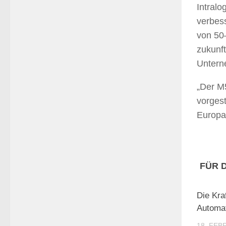
Intralo
verbess
von 50–
zukunft
Untern
„Der M
vorgest
Europa
FÜR 
Die Kra
Automat
18. FEB