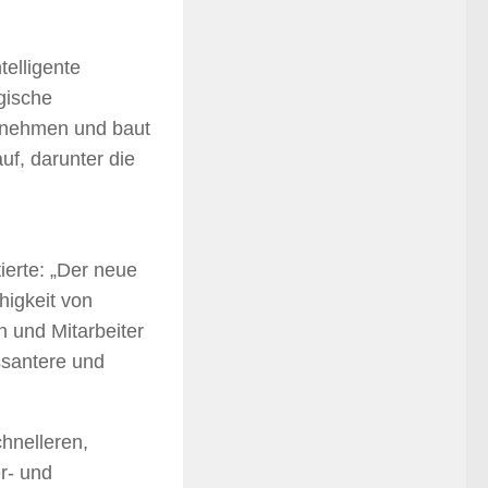
telligente
gische
ernehmen und baut
uf, darunter die
erte: „Der neue
higkeit von
n und Mitarbeiter
ssantere und
hnelleren,
r- und