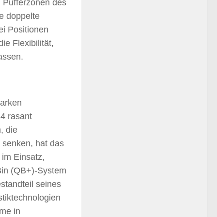
n Pufferzonen des
e doppelte
i Positionen
e Flexibilität,
assen.
tarken
4 rasant
, die
u senken, hat das
 im Einsatz,
Bin (QB+)-System
standteil seines
stiktechnologien
me in