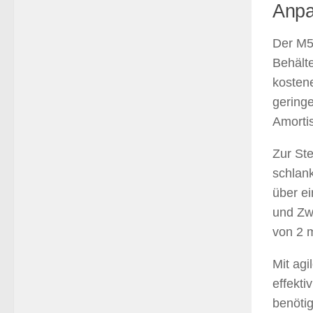
Anpa
Der M5
Behälte
kostene
geringe
Amortis
Zur Ste
schlank
über ei
und Zw
von 2 m
Mit agi
effekt
benötig