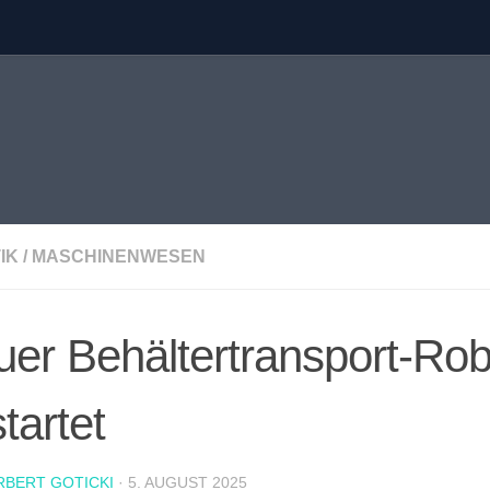
IK
/
MASCHINENWESEN
er Behältertransport-Rob
tartet
RBERT GOTICKI
·
5. AUGUST 2025