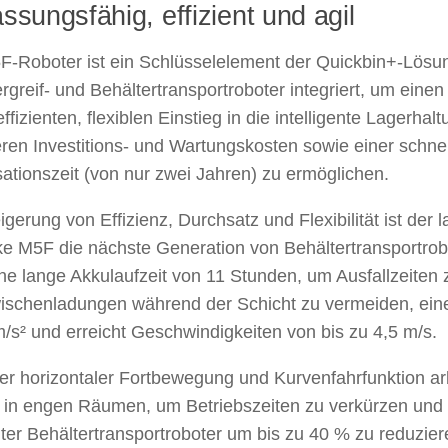
ssungsfähig, effizient und agil
F-Roboter ist ein Schlüsselelement der Quickbin+-Lösun
rgreif- und Behältertransportroboter integriert, um einen
ffizienten, flexiblen Einstieg in die intelligente Lagerhalt
ren Investitions- und Wartungskosten sowie einer schne
ationszeit (von nur zwei Jahren) zu ermöglichen.
igerung von Effizienz, Durchsatz und Flexibilität ist der 
e M5F die nächste Generation von Behältertransportrobo
ne lange Akkulaufzeit von 11 Stunden, um Ausfallzeiten
ischenladungen während der Schicht zu vermeiden, ein
/s² und erreicht Geschwindigkeiten von bis zu 4,5 m/s.
ler horizontaler Fortbewegung und Kurvenfahrfunktion ar
iv in engen Räumen, um Betriebszeiten zu verkürzen und
ter Behältertransportroboter um bis zu 40 % zu reduzier