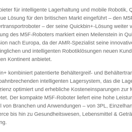
ieter für intelligente Lagerhaltung und mobile Robotik, Q
ue Lösung für den britischen Markt eingeführt – den M5
rtransportroboter – der seine Quickbin+-Lösung weiter v
rung des M5F-Roboters markiert einen Meilenstein in Qu
ion nach Europa, da der AMR-Spezialist seine innovativ
inglichen und intelligenten Robotiklösungen neuen Kun
en Kontinent anbietet.
n+ kombiniert patentierte Behältergreif- und Behältertra
bahnbrechenden intelligenten Lagersystem, das die Lage
izienz optimiert und erhebliche Kosteneinsparungen zur
tet. Der kompakte M5F-Roboter liefert eine hohe Leistun
hl von Branchen und Anwendungen – von 3PL, Einzelhan
ce bis hin zu Gesundheitswesen, Lebensmittel & Getr
ng.