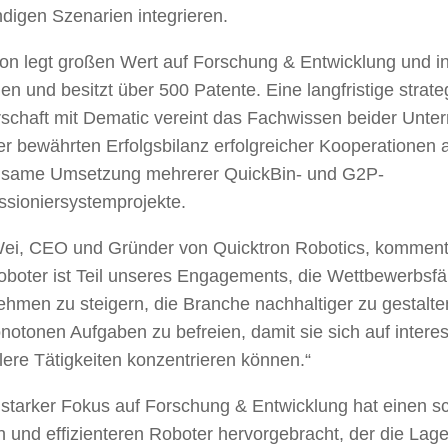
ndigen Szenarien integrieren.
on legt großen Wert auf Forschung & Entwicklung und in
n und besitzt über 500 Patente. Eine langfristige strate
rschaft mit Dematic vereint das Fachwissen beider Unt
er bewährten Erfolgsbilanz erfolgreicher Kooperationen a
same Umsetzung mehrerer QuickBin- und G2P-
sioniersystemprojekte.
ei, CEO und Gründer von Quicktron Robotics, kommenti
boter ist Teil unseres Engagements, die Wettbewerbsfä
hmen zu steigern, die Branche nachhaltiger zu gestalte
otonen Aufgaben zu befreien, damit sie sich auf intere
lere Tätigkeiten konzentrieren können.“
starker Fokus auf Forschung & Entwicklung hat einen sc
n und effizienteren Roboter hervorgebracht, der die Lage