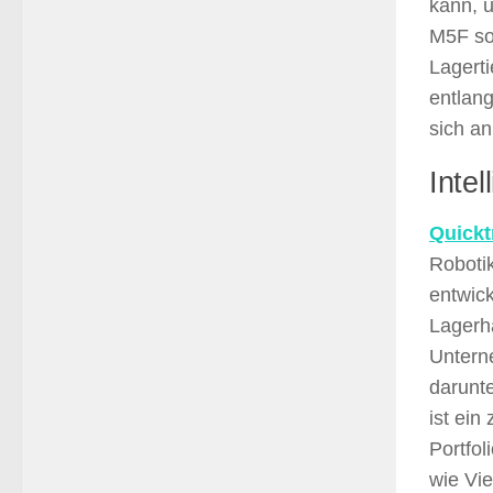
kann, 
M5F so
Lagert
entlang
sich a
Intel
Quickt
Roboti
entwic
Lagerha
Untern
darunt
ist ein
Portfol
wie Vi