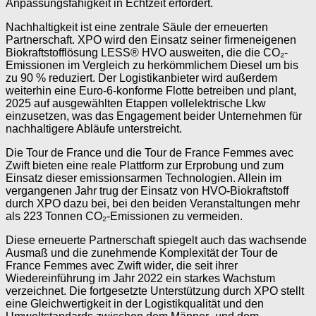
Anpassungsfähigkeit in Echtzeit erfordert.
Nachhaltigkeit ist eine zentrale Säule der erneuerten
Partnerschaft. XPO wird den Einsatz seiner firmeneigenen
Biokraftstofflösung LESS® HVO ausweiten, die die CO₂-
Emissionen im Vergleich zu herkömmlichem Diesel um bis
zu 90 % reduziert. Der Logistikanbieter wird außerdem
weiterhin eine Euro-6-konforme Flotte betreiben und plant,
2025 auf ausgewählten Etappen vollelektrische Lkw
einzusetzen, was das Engagement beider Unternehmen für
nachhaltigere Abläufe unterstreicht.
Die Tour de France und die Tour de France Femmes avec
Zwift bieten eine reale Plattform zur Erprobung und zum
Einsatz dieser emissionsarmen Technologien. Allein im
vergangenen Jahr trug der Einsatz von HVO-Biokraftstoff
durch XPO dazu bei, bei den beiden Veranstaltungen mehr
als 223 Tonnen CO₂-Emissionen zu vermeiden.
Diese erneuerte Partnerschaft spiegelt auch das wachsende
Ausmaß und die zunehmende Komplexität der Tour de
France Femmes avec Zwift wider, die seit ihrer
Wiedereinführung im Jahr 2022 ein starkes Wachstum
verzeichnet. Die fortgesetzte Unterstützung durch XPO stellt
eine Gleichwertigkeit in der Logistikqualität und den