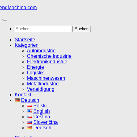
Zum
Inhalt
springen
Suchen
nach:
Startseite
Kategorien
Autoindustrie
Chemische Industrie
Elektronikindustrie
Energie
Logistik
Maschinenwesen
Metallindustrie
Verteidigung
Kontakt
Deutsch
Polski
English
Čeština
Slovenčina
Deutsch