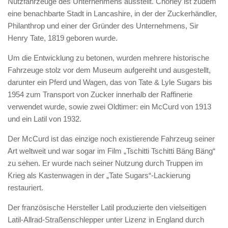
Nutzfahrzeuge des Unternehmens ausstellt. Chorley ist zudem
eine benachbarte Stadt in Lancashire, in der der Zuckerhändler,
Philanthrop und einer der Gründer des Unternehmens, Sir
Henry Tate, 1819 geboren wurde.
Um die Entwicklung zu betonen, wurden mehrere historische
Fahrzeuge stolz vor dem Museum aufgereiht und ausgestellt,
darunter ein Pferd und Wagen, das von Tate & Lyle Sugars bis
1954 zum Transport von Zucker innerhalb der Raffinerie
verwendet wurde, sowie zwei Oldtimer: ein McCurd von 1913
und ein Latil von 1932.
Der McCurd ist das einzige noch existierende Fahrzeug seiner
Art weltweit und war sogar im Film „Tschitti Tschitti Bäng Bäng“
zu sehen. Er wurde nach seiner Nutzung durch Truppen im
Krieg als Kastenwagen in der „Tate Sugars“-Lackierung
restauriert.
Der französische Hersteller Latil produzierte den vielseitigen
Latil-Allrad-Straßenschlepper unter Lizenz in England durch